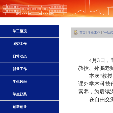
学工概况
首页
学生工作
“一站
团委工作
日常动态
4
月
3
日，
教授
、
孙鹏老
就业工作
本次
“教
学生风采
课外学术科技
素养
，
为后续
学生获奖
在自由交
创新创业