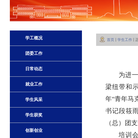
学工概况
首页
学生工作
团委工作
日常动态
为进
就业工作
梁纽带和
年“青年马
学生风采
书记段筱
学生获奖
（总）团支
创新创业
培训