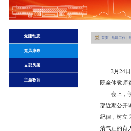
党建动态
首页
党建工作
党风廉政
支部风采
3月24
主题教育
院全体教师
会上，
部近期公开
纪律，树立
清气正的育