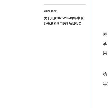
语应用能力B级考试报名工作
的通知
2023-11-30
关于开展2023-2024学年寒假
赴香港和澳门访学项目报名工
作的通知
表
学
果
纺
等