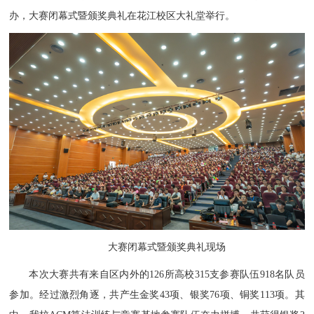
办，
大赛闭幕式暨颁奖典礼在花江校区大礼堂举行。
大赛闭幕式暨颁奖典礼
现场
本次大赛共有来自区内外的126所高校315支参赛队伍918名队员
参加。经过激烈角逐，共产生金奖43项、银奖76项、铜奖113项。
其