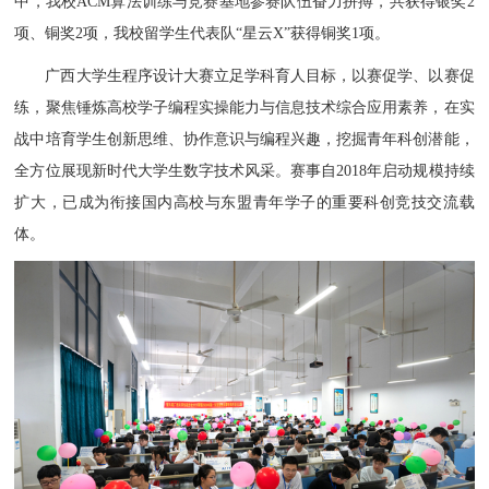
中，
我校ACM算法训练与竞赛基地参赛队伍
奋力
拼搏，共获得银奖2
项、铜奖2项，我校留学生代表队“星云X”获得铜奖1项。
广西大学生程序设计大赛立足学科育人目标，以赛促学、以赛促
练，聚焦锤炼高校学子编程实操能力与信息技术综合应用素养，在实
战中培育学生创新思维、协作意识与编程兴趣，挖掘青年科创潜能，
全方位展现新时代大学生数字技术风采。赛事自2018年
启动
规模
持续
扩大
，已成为衔接国内高校与东盟青年学子的重要科创竞技交流载
体。