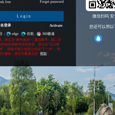
Forget password
ek free
Login
微信扫码 安
匿名登录
Activate
您还可以用以
器：
edge
谷歌
360极速
用，请点击“账号激活”，激活账号；如二次
收到信息或账号信息有误，请点击“忘记密
诉”，按提示输入信息之后点“下一步”，再
进行修改；其它问题请点击“
帮助
”。