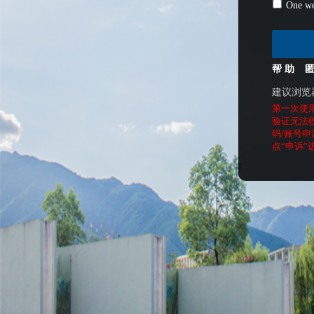
One we
帮 助
建议浏览
第一次使
验证无法
码/账号申
点“申诉”