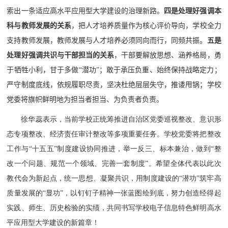
索出一条适应高水平应用型大学建设的治理新路。
四是处理好强调本
科与教师发展的关系
，把人才培养质量作为核心评价导向，
学校全力
支持教师发展，
教师发展与人才培养必须同向而行，同频共振。
五是
处理好强调共识与干部担当的关系
，干部要解放思想、涵养格局，勇
于牺牲小利，甘于多做“潜功”；敢于承压负重、始终保持战略定力；
严守制度底线，依规履职尽责，坚决杜绝层层失守，推诿甩锅；学校
党委将旗帜鲜明地为担当者担当、为负责者负责。
徐华蕊表示，当前学校正统筹推进自治区党委巡视整改、意识形
态专项整改、经济责任审计整改等多项重要任务。学校党委将把整改
工作与“十五五”制度建设协同推进，举一反三、标本兼治，做到“整
改一个问题、规范一个领域、完善一套制度”。希望全体代表以此次
教代会为新起点，统一思想、凝聚共识，用制度建设的“潜功”筑牢高
质量发展的“显功”，以钉钉子精神一张蓝图绘到底，努力创造经得起
实践、师生、历史检验的实绩，共同书写学校电子信息特色鲜明高水
平应用型大学建设的新篇章！