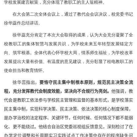
学校发展建言献策，充分体现了教职工的主人翁精神。
在大会第二次全体会议上，通过了教代会会议决议，校党委书记
徐华蕊作总结讲话。
徐华蕊充分肯定了本次大会取得的成果，认为大会充分凝聚了全
校教职工的集体智慧与发展共识，为学校未来五年转型发展锚定方
向、筑牢根基。全体代表心怀学校大局，情系师生福祉，为学校改革
发展提出大量有价值、有温度的意见建议，充分彰显了桂电教职工的
使命担当和教育情怀。
徐华蕊指出，
要恪守民主集中制根本原则，规范民主决策全流
程，充分发挥教代会制度效能，坚决向不合规行为亮剑。
他强调，
教
代会是教职工依法参与学校民主管理和监督的基本形式，是学校落实
民主集中制，实现科学决策、民主决策、依法决策的核心制度保障，
是办学治校的法定程序、关键环节，任何时候、任何情况下都不能弱
化、更不能绕过。他结合自治区党委巡视组反馈意见，深刻检讨了在
办学定位调整和长周期实习实践试点工作决策中存在的程序缺失问