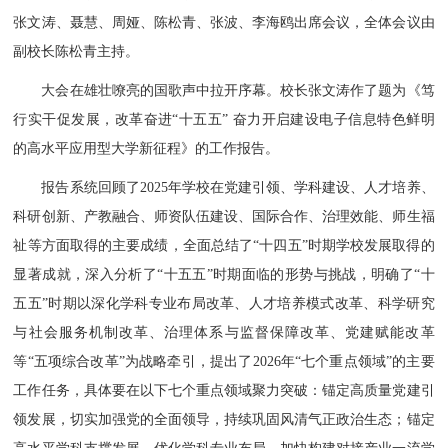
张文涛、聂慧、周娅、陈松青、张波、李海鸥出席会议，全体会议由
副校长陈松青主持。
大会在雄壮嘹亮的国歌声中拉开序幕。校长张文涛作了题为《笃
行实干促发展，改革奋进“十五五” 奋力开启建设电子信息特色鲜明
的高水平应用型大学新征程》的工作报告。
报告系统回顾了
2025
年学校在党建引领、学科建设、人才培养、
科研创新、产教融合、师资队伍建设、国际合作、治理效能、师生福
祉等方面取得的主要成绩，全面总结了“十四五”时期学校发展取得的
显著成就，深入分析了“十五五”时期面临的形势与挑战，明确了“十
五五”时期以深化学科专业布局改革、人才培养模式改革、科学研究
与社会服务机制改革、治理体系与监督保障改革、党建赋能改革
等“五项综合改革”为战略牵引，提出了
2026
年“七个重点领域”的主要
工作任务，具体要在以下七个重点领域聚力突破：锚定高质量党建引
领发展，切实加强党的全面领导，持续巩固风清气正政治生态；锚定