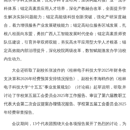
高水平学科支撑发展，优化学科专业布局，加快构建对接产业一流学
科体系；锚定高素质应用人才培养，深化产教融合改革，全面提升学
生解决实际问题能力；锚定高能级科技创新突破，强化产研深度融
合，着力增强服务产业发展硬核能力；锚定高站位服务区域发展，扎
根八桂面向东盟，勇担广西人工智能发展时代使命；锚定高素质师资
队伍建设，引育并举双师双能，夯实高水平应用型大学人才根基；锚
定高效能内部治理提升，深化校院两级改革，数智赋能激发办学治校
内生动力。
大会还听取了副校长张波作的《桂林电子科技大学
2025
年财务收
支决算和
2026
年经费预算安排情况报告》、副校长李海鸥作的《桂林
电子科技大学“十五五”事业发展规划》（讨论稿）起草说明，听取并
讨论了学校第五届工会委员会
2025
年工作报告、审议了第六届教职工
代表大会第二次会议提案办理情况报告、
学校第五届工会委员会
2025
年经费审查报告
。
会议期间，
13
个代表团围绕大会各项报告展开了热烈的讨论，为