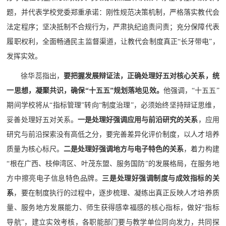
题，并代表学校党委郑重承诺：刚性规范决策机制，严格落实教代会
法定程序；坚决抵制不合规行为，严肃执纪追责问责；充分保障代表
履职权利，全面畅通民主监督渠道，让教代会制度真正“长牙带电”，
发挥实效。
徐华蕊指出，
要把握发展辩证法，正确处理好五对核心关系，统
一思想，凝聚共识，确保“十五五”规划落地见效。
他强调，
“十五五”
期间学校将从“指标管理”转向“制度治理”，必须始终坚持辩证思维，
妥善处理好五对关系。
一是处理好强调应用与前沿研究的关系
，应用
研究与前沿探索没有高低之分，要完善差异化评价制度，以人才培养
质量为核心标尺。
二是处理好强调地方与电子特色的关系
，着力构建
“根在广西、枝伸湾区、叶茂东盟、服务国防”的发展格局，在服务地
方中擦亮电子信息特色品牌。
三是处理好强调制度与成效指标的关
系
，要在制度执行的过程中，逐步梳理、凝练出真正反映人才培养质
量、服务地方发展能力、师生获得感幸福感的核心指标，做好“指标
导航”，建立实效考核，各职能部门要与教学单位同向发力，共同探