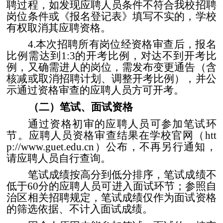
聘过程，如发现应聘人员条件不符合我校招聘
岗位条件或《报名登记表》填写不实的，学校
有权取消其应聘资格。
4.
本次招聘所有岗位经资格审查后，报名
比例需达到
1:3
的开考比例，对达不到开考比
例，又确需进人的岗位，需发布变更通告（含
核减或取消招聘计划、调整开考比例），并公
示通过资格审查的应聘人员方可开考。
（二）笔试、面试资格
通过资格初审的应聘人员可参加笔试环
节。应聘人员资格审查结果在学校官网（
htt
p://www.guet.edu.cn
）公布，不再另行通知，
请应聘人员自行查询。
笔试成绩按高分到低分排序，笔试成绩不
低于
60
分的应聘人员可进入面试环节；参照自
治区相关招聘规定，笔试成绩仅作为面试资格
的筛选依据、不计入面试成绩。