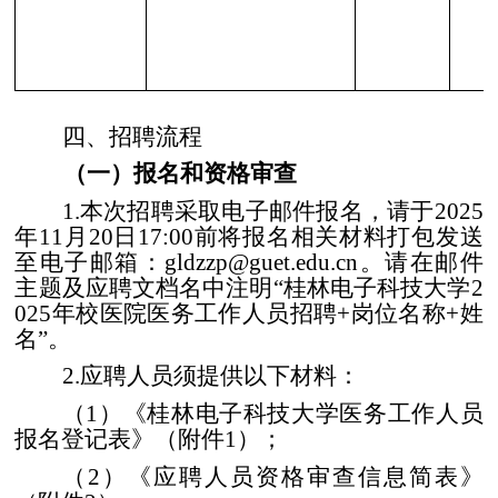
四、招聘流程
（一）报名和资格审查
1.
本次招聘采取电子邮件报名，请于
2025
年
11
月
20
日
17:00
前将报名相关材料打包发送
至电子邮箱：
gldzzp@guet.edu.cn
。请在邮件
主题及应聘文档名中注明“桂林电子科技大学
2
025
年校医院医务工作人员招聘
+
岗位名称
+
姓
名”。
2.
应聘人员须提供以下材料：
（
1
）《桂林电子科技大学医务工作人员
报名登记表》（附件
1
）；
（
2
）《应聘人员资格审查信息简表》