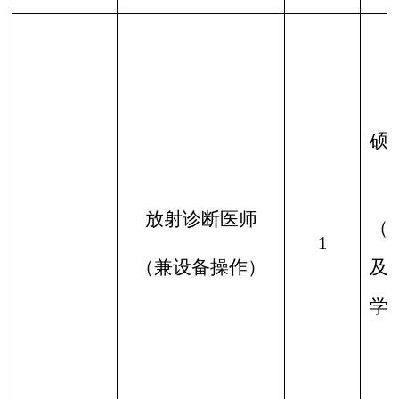
硕
放射诊断医师
（
1
（兼设备操作）
及
学