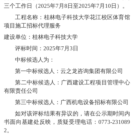
三个工作日（20
2
5
年
7
月
8
日至20
2
5
年
7
月
10
日）。
工程名称：
桂林电子科技大学花江校区
体育馆
项目施工招标代理服务
建设单位：桂林电子科技大学
评标时间：20
2
5
年
7
月
3
日
中标
候选人为
：
第一中标
候选人
：
云之龙咨询集团
有限公司
第二中标
候选人
：
广西建设工程项目管理中心
有限责任
公司
第三中标
候选人
：
广西机电设备招标有限公司
如对该评标结果有异议的，请在公示期时间内
书面向基建处反映
，质疑受理电话：
0773-231089
2
。