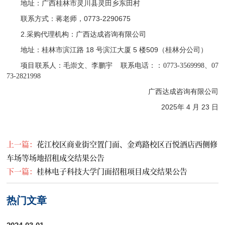
地址：广西桂林市灵川县灵田乡东田村
0773-2290675
联系方式：蒋老师，
2.
采购代理机构：广西达成咨询有限公司
18
5
509
地址：
桂林市滨江路
号滨江大厦
楼
（桂林分公司）
项目联系人：
毛崇文、李鹏宇
联系电话：
：
0773-3569998
、
07
73-2821998
广西达成咨询有限公司
2025
4
23
年
月
日
上一篇：
花江校区商业街空置门面、金鸡路校区百悦酒店西侧修
车场等场地招租成交结果公告
下一篇：
桂林电子科技大学门面招租项目成交结果公告
热门文章