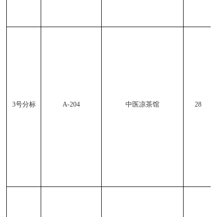
3
号分标
A-204
中医凉茶馆
28