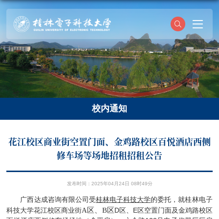
校内通知
花江校区商业街空置门面、金鸡路校区百悦酒店西侧
修车场等场地招租招租公告
发布时间：2025年04月24日 08时49分
广西达成咨询有限公司
受
桂林电子科技大学
的委托，就
桂林电子
A
区、
B
区
D
E
科技大学花江校区商业街
区、
区空置门面及
金鸡路校区