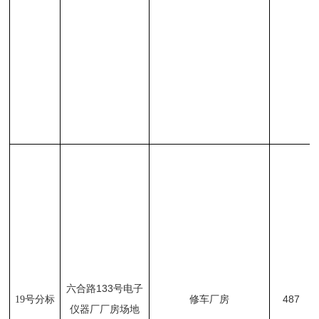
133
六合路
号电子
487
19
号分标
修车厂房
仪器厂厂房场地