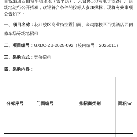
133
百悦酒店西侧修车场场地（含平房）、六合路
号电子仪器厂厂房
场地
进行公开招租，欢迎符合条件的
投标人
参加投标，现将有关事项
公告如下：
一、项目名称：
花江校区商业街空置门面、金鸡路校区百悦酒店西侧
修车场等场地招租
GXDC-ZB-2025-092
2025011
二、项目编号：
（校内编号：
）
三、采购方式：
竞价招租
四、采购内容：
分标序号
门面编号
拟招商类别
面积
/
㎡