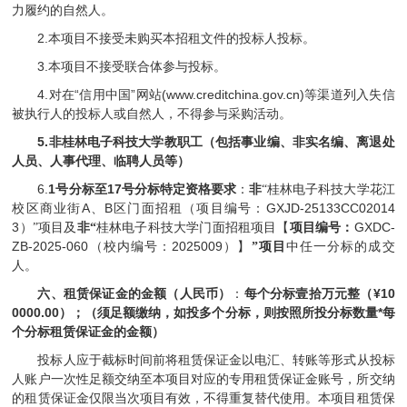
力履约的
自然人。
2.
本项目不接受未购买本招租文件的
投标人
投标。
3.
本项目不接受联合体参与投标。
4.
“
”
(www.creditchina.gov.cn)
对在
信用中国
网站
等渠道列入失信
被执行人的
投标人
或自然人，不得参与采购活动。
5.
非桂林电子科技大学教职工（包括事业编、非实名编、离退处
人员、人事代理、临聘人员等）
6.
1
17
号分标至
号分标特定资格要求
：
非
“桂林电子科技大学花江
A
B
GXJD-25133CC02014
校区商业街
、
区门面招租（项目编号：
3
GXDC-
）”项目及
非“
桂林电子科技大学门面招租项目【
项目编号：
ZB-2025-060
2025009
（校内编号：
）】
”项目
中任一分标的成交
人。
¥10
六、租赁保证金的金额（人民币）
：
每个分标壹拾万元整（
0000.00
*
）；（须足额缴纳，如投多个分标，则按照所投分标数量
每
个分标租赁保证金的金额）
投标人应于截标时间前将
租赁保证金
以电汇、转账等形式从投标
人账户一次性足额交纳至本项目对应的专用租赁保证金账号，所交纳
的租赁保证金仅限当次项目有效，不得重复替代使用。本项目
租赁保