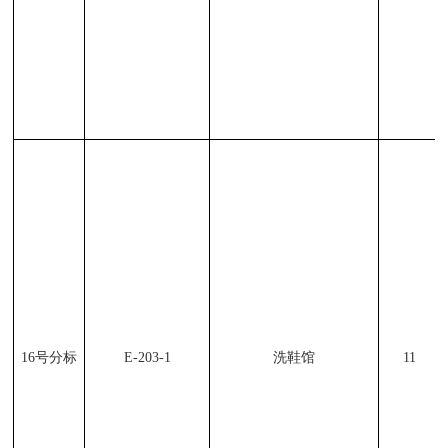
16
号分标
E-203-1
洗鞋馆
11