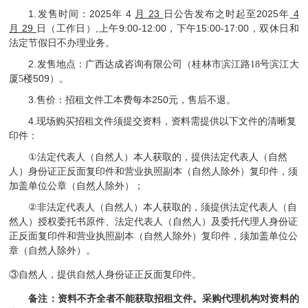
1.
2025
4
23
2025
4
发售时间：
年
月
日公告发布之时起至
年
29
,
9:00-12:00
15:00-17:00
月
日（工作日）
上午
，下午
，双休日和
法定节假日不办理业务。
2.
发售地点：
广西达成咨询有限公司（
桂林市滨江路
18
号滨江大
509
厦
5
楼
）。
3.
250
售价：招租文件工本费每本
元，售后不退。
4.
现场
购买招租文件须提交资料，资料需提供以下文件的清晰复
印件：
①
法定代表人（
自然人
）本人获取的，提供法定代表人（
自然
人
）身份证正反面复印件和营业执照副本（自然人除外）复印件，须
加盖单位公章（自然人除外）；
②
非法定代表人（
自然人
）本人获取的，须提供法定代表人（
自
然人
）授权委托书原件、法定代表人（
自然人
）及委托代理人身份证
正反面复印件和营业执照副本（自然人除外）复印件，须加盖单位公
章（自然人除外）。
③自然人，提供自然人身份证正反面复印件。
备注：资料不齐全者不能获取招租文件。采购代理机构对资料的