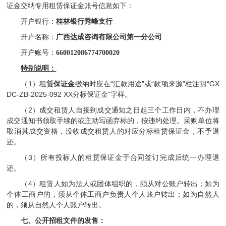
证金
交纳专用租赁保证金账号信息如下：
开户银行：
桂林银行秀峰支行
开户名称：
广西达成咨询有限公司第一分公司
开户账号：
660012086774700020
特别说明：
1
“
”
“
”
“
GX
（
）租
赁保证金
缴纳时应在
汇款用途
或
款项来源
栏注明
DC-ZB-2025-092 XX
”
分标
保证金
字样。
（2）
成交租赁人自接到成交通知之日起三个工作日内，不办理
成交通知书领取手续的或主动写函弃标的，按违约处理。采购单位将
取消其成交资格，没收成交租赁人的对应分标租赁保证金，不予退
还。
（3）
所有投标人的租赁保证金于合同签订完成后统一办理退
还。
（4）
租赁人如为法人或团体组织的，须从对公账户转出；如为
个体工商户的，须从个体工商户负
责人个人账户转出；如为自然人
的，须从自然人个人账户转出。
七、公开招租文件的发售：