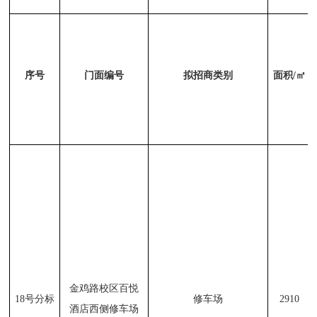
序号
门面编号
拟招商类别
面积
/
㎡
金鸡路校区百悦
18
号分标
修车场
2910
酒店西侧修车场