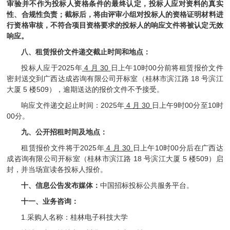
审验并不作为投标人资格条件的最终认定，投标人应对资料的真实
性、合规性负责；截标后，将由评审小组对投标人的资格证明材料进
行资格审核，不符合项目资格要求的投标人的响应文件将被认定无效
响应。
八、租赁报价文件递交截止时间和地点：
投标人应于
2025
年
4
月
30
日上午
10
时
00
分前将租赁报价文件
密封送交到广西达成咨询有限公司开标室
（桂林市滨江路
18
号滨江
大厦
5
楼
509
）
，逾期送达的报价文件不予接受。
响应文件递交起止时间：
2025
年
4
月
30
日上午
9
时
00
分至
10
时
00
分。
九、公开招租时间及地点：
2025
4
30
10
00
租赁报价文件将于
年
月
日上午
时
分后在广西达
18
5
509
成咨询有限公司开标室（桂林市滨江路
号滨江大厦
楼
）启
封，并当场宣读各投标人报价。
十、信息公告发布媒体：
中国招标投标公共服务平台。
十一、业务咨询：
1.
采购人名称：桂林电子科技大学