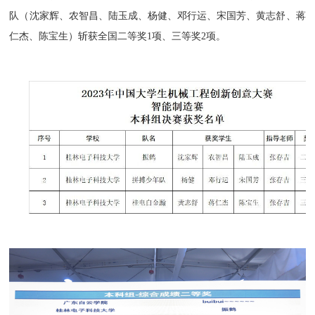
队（沈家辉、农智昌、陆玉成、杨健、邓行运、宋国芳、黄志舒、蒋
仁杰、陈宝生）斩获全国二等奖1项、三等奖2项。