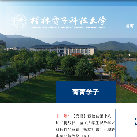
首页
菁菁学子
上一篇：
【喜报】我校在第十八
届“挑战杯”全国大学生课外学术
科技作品竞赛“揭榜挂帅”专项赛
中荣获特等奖（图）