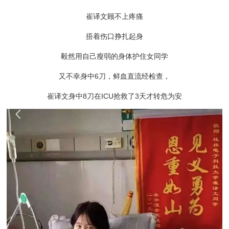
崔译文顾不上疼痛
捂着伤口挣扎起身
毅然用自己瘦弱的身体护住女同学
又不幸身中6刀，鲜血直流经检查，
崔译文身中8刀在ICU抢救了3天才转危为安