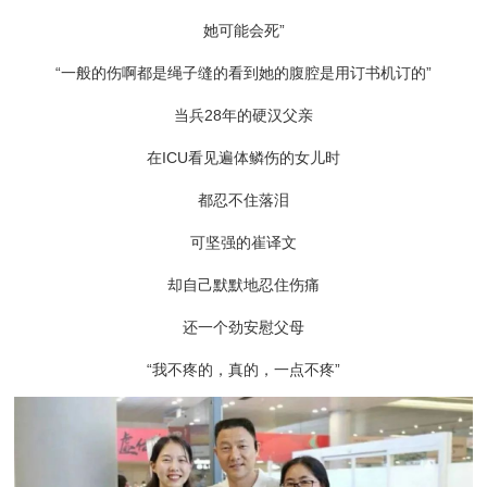
她可能会死”
“一般的伤啊都是绳子缝的看到她的腹腔是用订书机订的”
当兵28年的硬汉父亲
在ICU看见遍体鳞伤的女儿时
都忍不住落泪
可坚强的崔译文
却自己默默地忍住伤痛
还一个劲安慰父母
“我不疼的，真的，一点不疼”