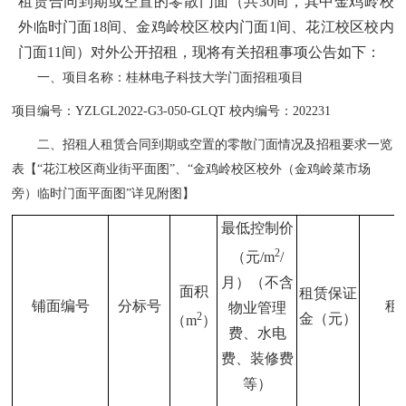
租赁合同到期或空置的零散门面（共30间，其中金鸡岭校
外临时门面18间、金鸡岭校区校内门面1间、花江校区校内
门面11间）对外公开招租，现将有关招租
事项公告如下：
一、项目名称：桂林电子科技大学门面招租项目
项目编
号：YZLGL2022-G3-050-GLQT 校内编号：202231
二、
招租人租赁合同到期或空置的零散门面
情况及招租要求一览
表【“花江校区商业街平面图”、“金鸡岭校区校外（金鸡岭菜市场
旁）临时门面平面图”详见附图】
最低控制价
2
（元
/m
/
月）
（不含
面积
租赁保证
铺面编号
分标号
租
物业管理
2
金（元）
（
m
）
费、水电
费、装修费
等）