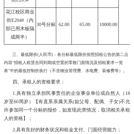
花江校区商业
街E204#（内
30
号分标
62.00
65.00
10000.00
部已用木板隔
成两半）
三
、最低限价(人民币)：各分标最低限价按照招租公告的第二点
内容“
招租人租赁合同到期或空置的零散门面
情况及招租要求一览
表
”中的
最低控制价
执行
（不含物业管理费、水电费、装修费等）
。
四、承租人的资
格要求：
1.
具有独立承担民事责任的企业事业单位或自然人（18
岁至60周岁）
【有直系亲属关系(如父母、配偶、子女)
不允
许参加同一个分标的报价
，如发现此类情况，取消相关承租
人的资格】
；
2.
具有良好的财务状况
和租金支付、门面经营能力
；