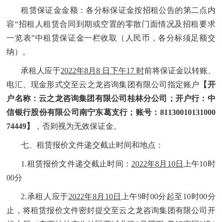
租赁保证金金额：各分标保证金按
招租公告的第二点内
容“
招租人租赁合同到期或空置的零散门面
情况及招租要求
一览表
”
中租赁保证金一栏收取（人民币，各分标须足额交
纳）。
承租人应于
2022年8月8 日下午17 时
前将保证金以转账、
电汇、现金形式交至
云之龙咨询集团有限公司
指定账户
【开
户名称：云之龙咨询集团有限公司桂林分公司；开户行：中
信银行股份有限公司南宁东葛支行；账号：81130010131000
74449】
，
否则视为无效保证金。
七、租赁报价文件递交截止时间和地点：
1.
租赁报价文件递交截止时间：
2022
年8月10日
上午10时
00分
2.
承租人应于
2022
年8月10日
上午9时00分起至10时00分
止，将租赁报价文件密封提交至云之龙咨询集团有限公司开