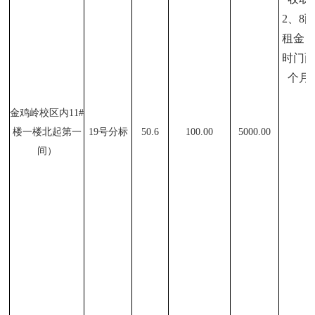
2、8
租金
时门面
个月
金鸡岭校区内11#
楼一楼北起第一
19
号分标
50.6
100.00
5000.00
间）