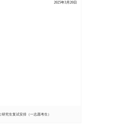
2025
年
3
月
20
日
硕士研究生复试安排（一志愿考生）