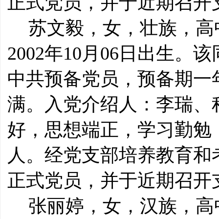
正式党员，并于近期召开
苏文毅，女，壮族，高
2002
年
10
月
06
日出生。该
中共预备党员，预备期一
满。入党介绍人：李瑞、
好，思想端正，学习勤勉
人。经党支部培养教育和
正式党员，并于近期召开
张丽婷，女，汉族，高