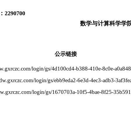
。
290700
数学与计算科学学
公示链接
/dw.gxrczc.com/login/gs/4d100cd4-b388-410e-8c0e-a0a84
//dw.gxrczc.com/login/gs/ebb9eda2-6e3d-4ec3-adb3-3af3f
/dw.gxrczc.com/login/gs/1670703a-10f5-4bae-8f25-35b59