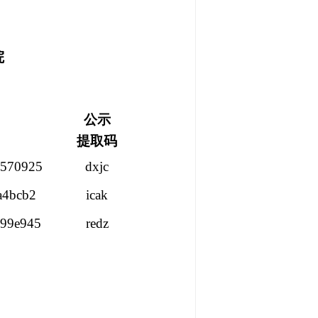
院
公示
提取码
8570925
dxjc
ea4bcb2
icak
199e945
redz