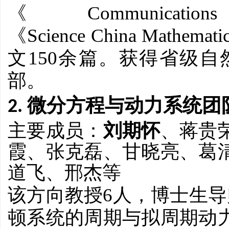
Communicat
《
Science China Mathemati
《
150
文
余篇。获得省级自
部。
2. 微分方程与动力系统团
主要成员：
刘期怀
、蒋贵
霞、张克磊、甘晓亮、葛
道飞、邢杰
等
6
该方向教授
人，博士生导
顿系统的周期与拟周期动