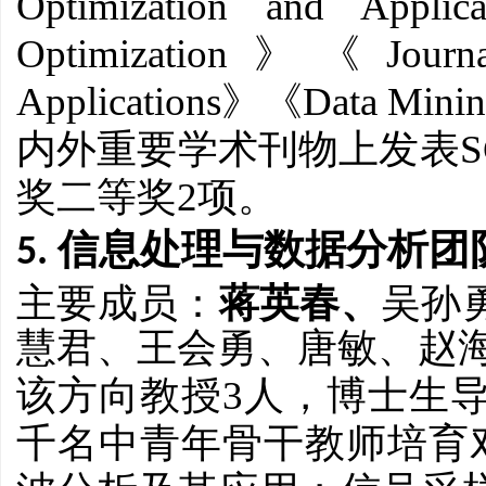
Optimization and Applica
Optimization
Jour
》《
Applications
Data Mini
》《
S
内外重要学术刊物上发表
2
奖二等奖
项。
5. 信息处理与数据分析团
主要成员：
蒋英春
、
吴孙
慧君、王会勇、唐敏、赵
3
该方向教授
人，博士生
千名中青年骨干教师培育