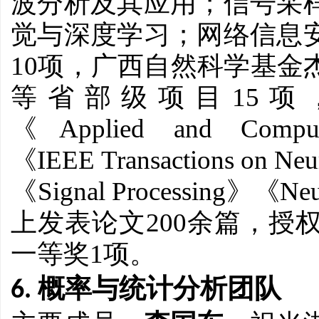
波分析及其应用；信号采
觉与深度学习；网络信息
10
项，广西自然科学基金
15
等省部级项目
项
Applied and Comput
《
IEEE Transactions on Neu
《
Signal Processing
Neu
《
》《
200
上发表论文
余篇，授
1
一等奖
项。
6. 概率与统计分析团队