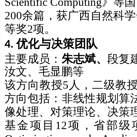
Scientific Computing
》等国
200
余篇，获广西自然科学
2
等奖
项。
4. 优化与决策团队
主要成员：
朱志斌、
段复
汝文、
毛显鹏
等
5
该方向教授
人，二级教
方向包括：非线性规划算
像处理、对策理论、决策
12
基金项目
项，省部级