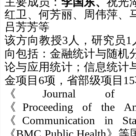
主要成员：
李国东、
祝光
红卫、何芳丽、周伟萍、
吕芳芳
等
3
1
该方向教授
人，研究员
向包括：金融统计与随机
论与应用统计；信息统计
6
15
金项目
项，省部级项目
Journal of T
《
Proceeding of the Am
《
Communication in Sta
《
BMC Public Health
《
》等