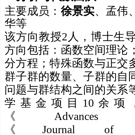
主要成员：
徐景实
、
孟伟
华
等
2
该方向教授
人，博士生导
方向包括：函数空间理论
分方程；特殊函数与正交
群子群的数量、子群的自
问题与群结构之间的关系
10
学基金项目
余项
Advances 
《
Journal of F
《