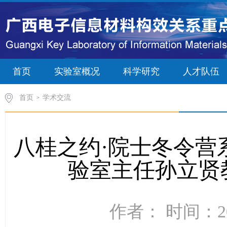
首页
实验室概况
科学研究
人才队伍
首页
学术交流
八桂之约·院士冬令营
验室主任孙立贤
作者： 时间：20