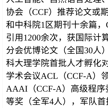
协会（
CCF
）推荐论文或
和中科院
1
区期刊十余篇，
引用
1200
余次，获国际计
分会优博论文（全国
30
人
科大理学院首批人才孵化
学术会议
ACL
（
CCF-A
）
AAAI
（
CCF-A
）高级程序
等奖（全军
4
人），军队首