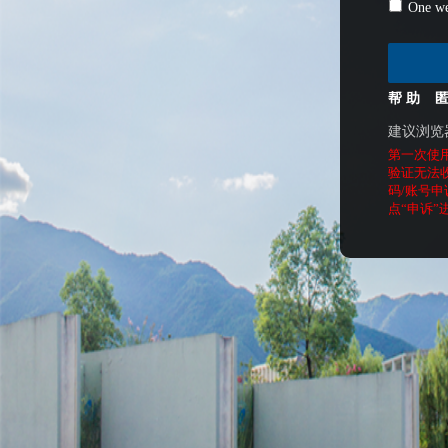
One we
帮 助
建议浏览
第一次使
验证无法
码/账号申
点“申诉”