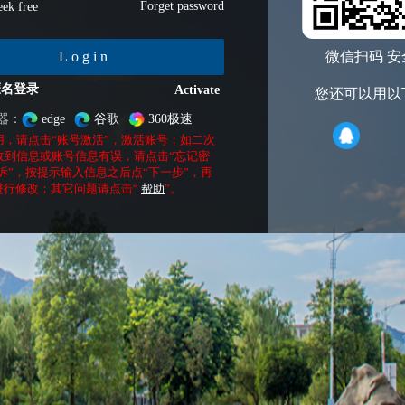
Forget password
ek free
Login
微信扫码 安
匿名登录
Activate
您还可以用以
器：
edge
谷歌
360极速
用，请点击“账号激活”，激活账号；如二次
收到信息或账号信息有误，请点击“忘记密
诉”，按提示输入信息之后点“下一步”，再
进行修改；其它问题请点击“
帮助
”。