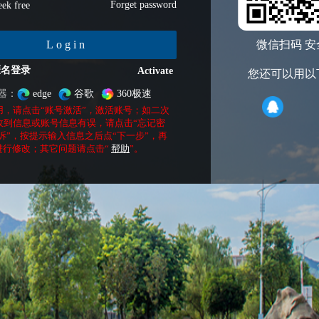
Forget password
ek free
Login
微信扫码 安
匿名登录
Activate
您还可以用以
器：
edge
谷歌
360极速
用，请点击“账号激活”，激活账号；如二次
收到信息或账号信息有误，请点击“忘记密
诉”，按提示输入信息之后点“下一步”，再
进行修改；其它问题请点击“
帮助
”。