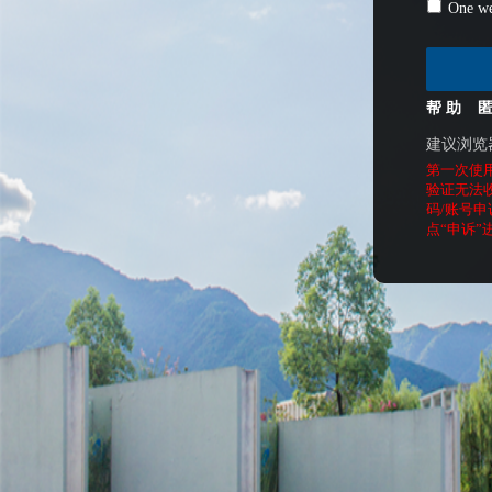
One we
帮 助
建议浏览
第一次使
验证无法
码/账号申
点“申诉”