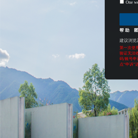
One we
帮 助
建议浏览
第一次使
验证无法
码/账号申
点“申诉”