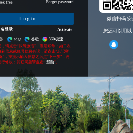
Forget password
ek free
Login
微信扫码 安
匿名登录
Activate
您还可以用以
器：
edge
谷歌
360极速
用，请点击“账号激活”，激活账号；如二次
收到信息或账号信息有误，请点击“忘记密
诉”，按提示输入信息之后点“下一步”，再
进行修改；其它问题请点击“
帮助
”。