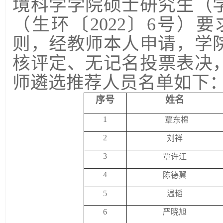
境科学学院硕士研究生（
（生环〔
2022
〕
6
号）要
则，经教师本人申请，学
核评定、无记名投票表决
师遴选推荐人员名单如下
序号
姓名
1
覃东棉
2
刘祥
3
覃许江
4
陈德翼
5
温韬
6
严晓旭