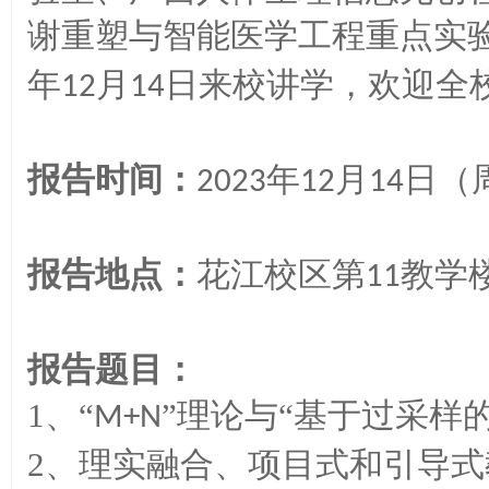
谢重塑与智能医学工程重点实
年
月
日来校讲学，欢迎全
12
14
报告时间：
年
月
日（
2023
12
14
报告地点：
花江校区第
教学
11
报告题目：
1、
“
”理论与“基于过采样
M+N
2、
理实融合、项目式和引导式