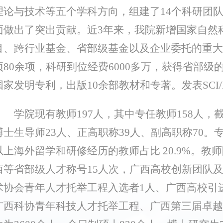
理论与技术等五个学科方向，组建了14个科研团
面做出了突出贡献。近3年来，我院新增国家自然
目、跨行业基金、省部级基金以及企业委托的重大
项80余项，科研到位经费6000多万，获得省部级
国家发明专利，出版10余部教材和专著。发表SCI/
学院现有教师197人，其中专任教师158人，截
博士生导师23人、正高职称39人、副高职称70。专
以上海外留学和研修经历的教师占比 20.9%。教
西等省部级人才称号15人次，广西高校创新团队
术协会青年人才托举工程入选者1人、广西高校引
广西科协青年科技人才托举工程、广西第三届卓越